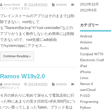
2012年10月
moon-forest
2012年9月8日
Android
コメントはありません
2012年9月
プレインストールのアプリはそのままでは削
除できない。root化して
カテゴリー
も"TitaniumBackup"や"root uninstaller"などの
アプリがうまく動作しないため簡単には削除
Android
できないので、root化後にadb経由
Arduino
で/system/appにアクセス…
Audio
Coolpad W770
Continue Reading »
Electronic Craft
iPad
iPhone
Ramos W19v2.0
Linux
Nexus 4
moon-forest
2012年9月8日
Android
1件のコメント
ownCloud
６月の終わりに初めて深せんで電気店街に行
P-01D
った時にあまりの安さ(530元=約6,900円)につ
Programing
いつい買ってしまったTablet。ブランド名は
Python