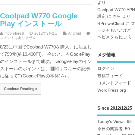
より
Coolpad W770 APN
Coolpad W770 Google
設定
に
さら
より
Play インストール
RPi ownCloud
に
ズ
ージャもいいけど
moon-forest
2012年9月2日
Android
ヘビメタもね
より
コメントはありません
8/23に中国でCoolpad-W770を購入。に注文し
て799元(約10,400円)。 今のところGoolePlay
メタ情報
のインストールまで成功。 GooglePlayのイン
ストールのポイントは、週間リスキーの記事
ログイン
に従って""(GooglePlayの本体)を/…
投稿フィード
コメントフィード
Continue Reading »
WordPress.org
Since 2012/12/25
Today's Views:
63
今日の閲覧者:
50