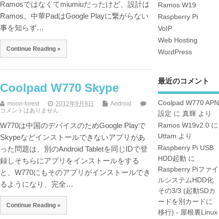
Ramosではなくてmiumiuだったけど、設計は
Ramos W19
Ramos。中華PadはGoogle Playに繋がらない
Raspberry Pi
事を知らず…
VoIP
Web Hosting
Continue Reading »
WordPress
最近のコメント
Coolpad W770 Skype
Coolpad W770 APN
moon-forest
2012年9月8日
Android
コメントはありません
設定
に
真輝
より
W770は中国のデバイスのためGoogle Playで
Ramos W19v2.0
に
Uttam
より
Skypeなどインストールできないアプリがあ
Raspberry Pi USB
った問題は、別のAndroid Tabletを同じIDで登
HDD起動
に
録しそちらにアプリをインストールをする
Raspberry Piファイ
と、W770にもそのアプリがインストールでき
ルシステムHDD化
るようになり、完全…
その3/3 (起動SDカ
ードを別カードに
Continue Reading »
移行) - 屋根裏Linux