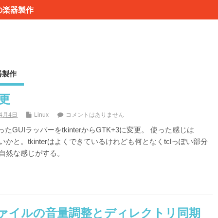
の楽器製作
器製作
変更
年4月4日
Linux
コメントはありません
ったGUIラッパーをtkinterからGTK+3に変更。 使った感じは
いかと。tkinterはよくできているけれども何となくtclっぽい部分
が自然な感じがする。
ァイルの音量調整とディレクトリ同期