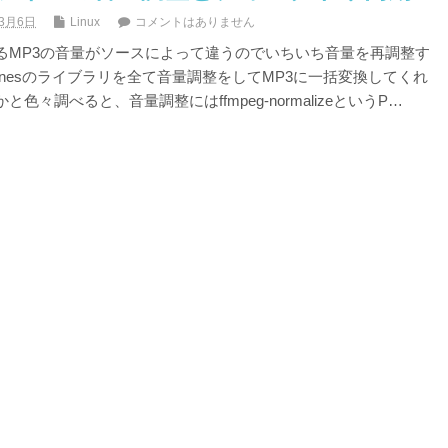
年3月6日
Linux
コメントはありません
るMP3の音量がソースによって違うのでいちいち音量を再調整す
unesのライブラリを全て音量調整をしてMP3に一括変換してくれ
色々調べると、音量調整にはffmpeg-normalizeというP…