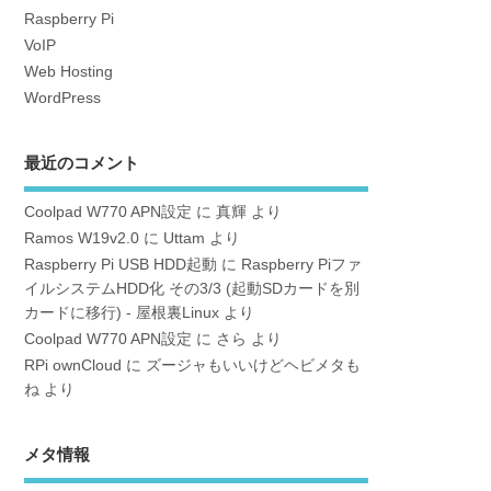
Raspberry Pi
VoIP
Web Hosting
WordPress
最近のコメント
Coolpad W770 APN設定
に
真輝
より
Ramos W19v2.0
に
Uttam
より
Raspberry Pi USB HDD起動
に
Raspberry Piファ
イルシステムHDD化 その3/3 (起動SDカードを別
カードに移行) - 屋根裏Linux
より
Coolpad W770 APN設定
に
さら
より
RPi ownCloud
に
ズージャもいいけどヘビメタも
ね
より
メタ情報