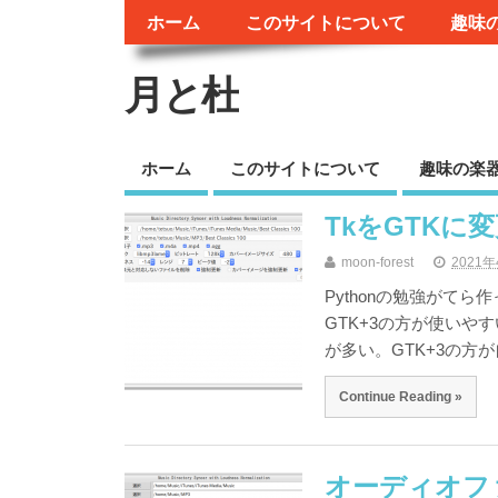
ホーム
このサイトについて
趣味
月と杜
ホーム
このサイトについて
趣味の楽
TkをGTKに
moon-forest
2021
Pythonの勉強がてら作
GTK+3の方が使いやす
が多い。GTK+3の方
Continue Reading »
オーディオフ