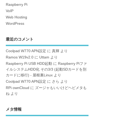
Raspberry Pi
VoIP
Web Hosting
WordPress
最近のコメント
Coolpad W770 APN設定
に
真輝
より
Ramos W19v2.0
に
Uttam
より
Raspberry Pi USB HDD起動
に
Raspberry Piファ
イルシステムHDD化 その3/3 (起動SDカードを別
カードに移行) - 屋根裏Linux
より
Coolpad W770 APN設定
に
さら
より
RPi ownCloud
に
ズージャもいいけどヘビメタも
ね
より
メタ情報