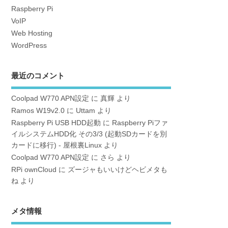
Raspberry Pi
VoIP
Web Hosting
WordPress
最近のコメント
Coolpad W770 APN設定
に
真輝
より
Ramos W19v2.0
に
Uttam
より
Raspberry Pi USB HDD起動
に
Raspberry Piファ
イルシステムHDD化 その3/3 (起動SDカードを別
カードに移行) - 屋根裏Linux
より
Coolpad W770 APN設定
に
さら
より
RPi ownCloud
に
ズージャもいいけどヘビメタも
ね
より
メタ情報