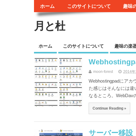
ホーム
このサイトについて
趣味
月と杜
ホーム
このサイトについて
趣味の楽
Webhosting
moon-forest
2014年
Webhostingpadに
た感じはそんなには違いは
なるところ。WebDav
Continue Reading »
サーバー移設