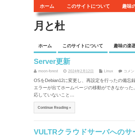
ホーム
このサイトについて
趣味
月と杜
ホーム
このサイトについて
趣味の楽
Server更新
moon-forest
2024年2月12日
Linux
コメン
OSをDebian12に変更し、再設定を行ったの備忘録
エラーが出てホームページの移動ができなかった。調べ
応していないこと…
Continue Reading »
VULTRクラウドサーバへのサ