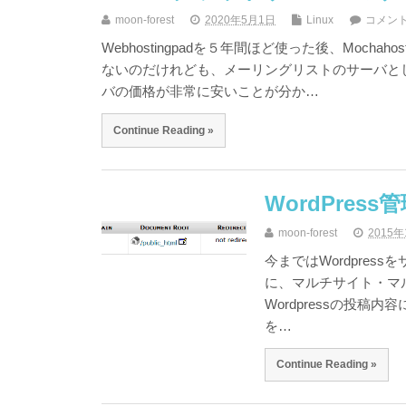
moon-forest
2020年5月1日
Linux
コメン
Webhostingpadを５年間ほど使った後、Moc
ないのだけれども、メーリングリストのサーバと
バの価格が非常に安いことが分か…
Continue Reading »
WordPre
moon-forest
2015
今まではWordpre
に、マルチサイト・マ
Wordpressの投稿内
を…
Continue Reading »