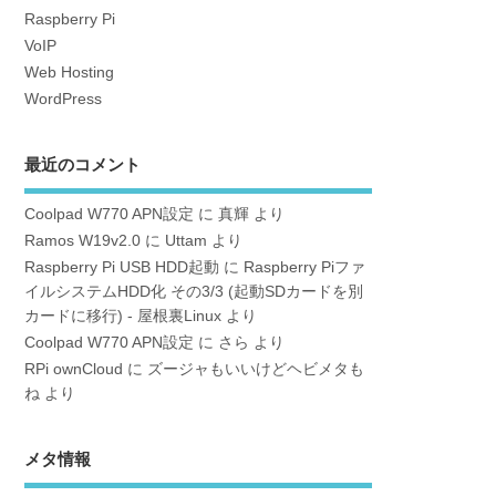
Raspberry Pi
VoIP
Web Hosting
WordPress
最近のコメント
Coolpad W770 APN設定
に
真輝
より
Ramos W19v2.0
に
Uttam
より
Raspberry Pi USB HDD起動
に
Raspberry Piファ
イルシステムHDD化 その3/3 (起動SDカードを別
カードに移行) - 屋根裏Linux
より
Coolpad W770 APN設定
に
さら
より
RPi ownCloud
に
ズージャもいいけどヘビメタも
ね
より
メタ情報