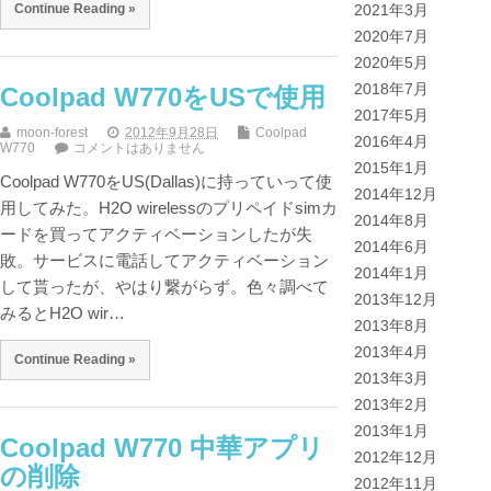
Continue Reading »
2021年3月
2020年7月
2020年5月
2018年7月
Coolpad W770をUSで使用
2017年5月
moon-forest
2012年9月28日
Coolpad
2016年4月
W770
コメントはありません
2015年1月
Coolpad W770をUS(Dallas)に持っていって使
2014年12月
用してみた。H2O wirelessのプリペイドsimカ
2014年8月
ードを買ってアクティベーションしたが失
2014年6月
敗。サービスに電話してアクティベーション
2014年1月
して貰ったが、やはり繋がらず。色々調べて
2013年12月
みるとH2O wir…
2013年8月
2013年4月
Continue Reading »
2013年3月
2013年2月
2013年1月
Coolpad W770 中華アプリ
2012年12月
の削除
2012年11月