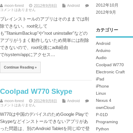
2012年10月
moon-forest
2012年9月8日
Android
コメントはありません
2012年9月
プレインストールのアプリはそのままでは削
除できない。root化して
カテゴリー
も"TitaniumBackup"や"root uninstaller"などの
アプリがうまく動作しないため簡単には削除
Android
できないので、root化後にadb経由
Arduino
で/system/appにアクセス…
Audio
Coolpad W770
Continue Reading »
Electronic Craft
iPad
iPhone
Coolpad W770 Skype
Linux
Nexus 4
moon-forest
2012年9月8日
Android
コメントはありません
ownCloud
W770は中国のデバイスのためGoogle Playで
P-01D
Skypeなどインストールできないアプリがあ
Programing
った問題は、別のAndroid Tabletを同じIDで登
Python