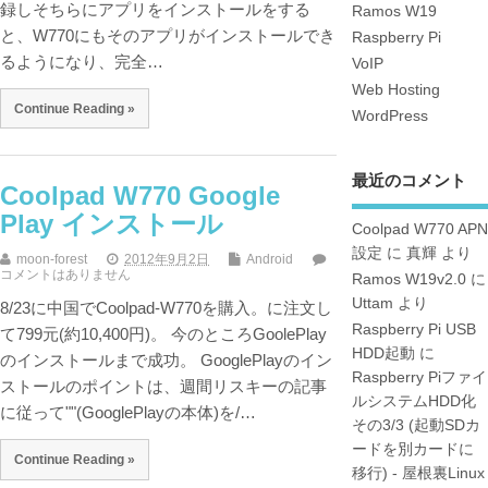
録しそちらにアプリをインストールをする
Ramos W19
と、W770にもそのアプリがインストールでき
Raspberry Pi
るようになり、完全…
VoIP
Web Hosting
Continue Reading »
WordPress
最近のコメント
Coolpad W770 Google
Play インストール
Coolpad W770 APN
設定
に
真輝
より
moon-forest
2012年9月2日
Android
コメントはありません
Ramos W19v2.0
に
Uttam
より
8/23に中国でCoolpad-W770を購入。に注文し
Raspberry Pi USB
て799元(約10,400円)。 今のところGoolePlay
HDD起動
に
のインストールまで成功。 GooglePlayのイン
Raspberry Piファイ
ストールのポイントは、週間リスキーの記事
ルシステムHDD化
に従って""(GooglePlayの本体)を/…
その3/3 (起動SDカ
ードを別カードに
Continue Reading »
移行) - 屋根裏Linux