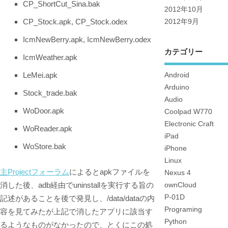
CP_ShortCut_Sina.bak
2012年10月
CP_Stock.apk, CP_Stock.odex
2012年9月
IcmNewBerry.apk, IcmNewBerry.odex
カテゴリー
IcmWeather.apk
LeMei.apk
Android
Arduino
Stock_trade.bak
Audio
WoDoor.apk
Coolpad W770
Electronic Craft
WoReader.apk
iPad
WoStore.bak
iPhone
Linux
主Projectフォーラム
によるとapkファイルを
Nexus 4
消した後、adb経由でuninstallを実行する旨の
ownCloud
P-01D
記述があることを後で発見し、/data/dataの内
Programing
容を見てみたが上記で消したアプリに該当す
Python
るようなものがなかったので、とくにこの処