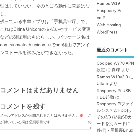
Ramos W19
理はしていない。今のところ動作に問題はな
Raspberry Pi
し。
VoIP
残っている中華アプリは「手机营业厅」で、
Web Hosting
これはChina Unicomの支払いやサービス変更
WordPress
などの確認用のものらしい。パッケージ名は
com.sinovatech.unicom.uiでadb経由でアンイ
最近のコメント
ンストールを試みたができなかった。
Coolpad W770 APN
設定
に
真輝
より
Ramos W19v2.0
に
Uttam
より
コメントはまだありません
Raspberry Pi USB
HDD起動
に
Raspberry Piファイ
コメントを残す
ルシステムHDD化
メールアドレスが公開されることはありません。
※
こ
その3/3 (起動SDカ
が付いている欄は必須項目です
の
ードを別カードに
サ
移行) - 屋根裏Linux