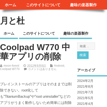
ホーム
このサイトについて
趣味の楽器製作
月と杜
ホーム
このサイトについて
趣味の楽器製作
Coolpad W770 中
華アプリの削除
moon-forest
2012年9月8日
Android
,
Coolpad W770
コメントはありません
アーカイブ
2024年2月
プレインストールのアプリはそのままでは削
2021年8月
除できない。root化して
2021年7月
も”TitaniumBackup”や”root uninstaller”などの
2021年5月
アプリがうまく動作しないため簡単には削除
2021年4月