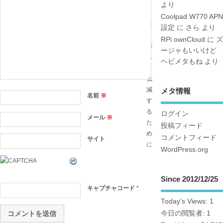
イ
より
ト
Coolpad W770 APN
は
設定
に
さら
より
ス
RPi ownCloud
に
ズ
パ
ージャもいいけど
ム
ヘビメタもね
より
を
低
減
メタ情報
名前
※
す
る
ログイン
メール
※
た
投稿フィード
め
コメントフィード
サイト
に
WordPress.org
Since 2012/12/25
キャプチャコード
*
Today's Views:
1
今日の閲覧者:
1