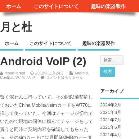
ホーム
このサイトについて
趣味の楽器製作
月と杜
ホーム
このサイトについて
趣味の楽器製作
Android VoIP (2)
moon-forest
2012年11月24日
Android
,
Coolpad W770
,
VoIP
コメントはありません
アーカイブ
暫く深せんに行っていて、その間以前契約し
ておいたChina MobileのsimカードをW770に
2024年2月
2021年8月
挿して使っていた。今回はチャージが切れて
2021年7月
いたので現地の同僚に頼んでチャージをして
2021年5月
貰うと同時に契約内容を確認してもらった
2021年4月
ら、そのsimカードには月間500MBのデータ