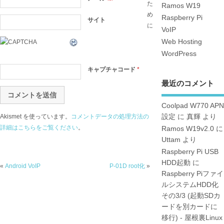
た
Ramos W19
め
Raspberry Pi
サイト
に
VoIP
Web Hosting
WordPress
キャプチャコード
*
最近のコメント
Coolpad W770 APN
Akismet を使っています。
コメントデータの処理方法の
設定
に
真輝
より
詳細はこちらをご覧ください
。
Ramos W19v2.0
に
Uttam
より
Raspberry Pi USB
HDD起動
に
«
Android VoIP
P-01D root化
»
Raspberry Piファイ
ルシステムHDD化
その3/3 (起動SDカ
ードを別カードに
移行) - 屋根裏Linux