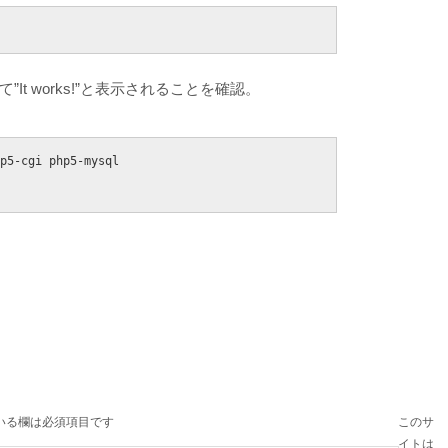
クセスして”It works!”と表示されることを確認。
p5-cgi php5-mysql

いる欄は必須項目です
このサ
イトは