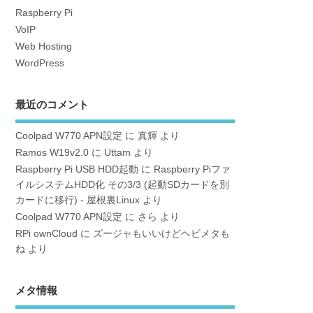
Raspberry Pi
VoIP
Web Hosting
WordPress
最近のコメント
Coolpad W770 APN設定
に
真輝
より
Ramos W19v2.0
に
Uttam
より
Raspberry Pi USB HDD起動
に
Raspberry Piファ
イルシステムHDD化 その3/3 (起動SDカードを別
カードに移行) - 屋根裏Linux
より
Coolpad W770 APN設定
に
さら
より
RPi ownCloud
に
ズージャもいいけどヘビメタも
ね
より
メタ情報