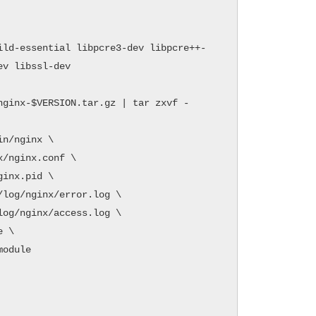
ild-essential libpcre3-dev libpcre++-
v libssl-dev

ginx-$VERSION.tar.gz | tar zxvf -

n/nginx \

/nginx.conf \

inx.pid \

log/nginx/error.log \

og/nginx/access.log \

 \

odule
