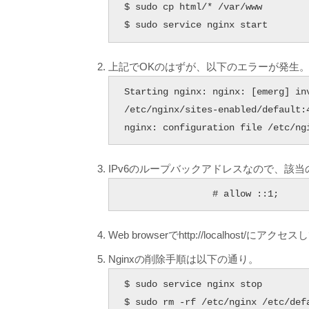
$ sudo cp html/* /var/www

$ sudo service nginx start
上記でOKのはずが、以下のエラーが発生
Starting nginx: nginx: [emerg] inv
/etc/nginx/sites-enabled/default:4
nginx: configuration file /etc/ng
IPv6のループバックアドレスなので、該
                # allow ::1;
Web browserでhttp://localhost/にア
Nginxの削除手順は以下の通り。
$ sudo service nginx stop

$ sudo rm -rf /etc/nginx /etc/defa