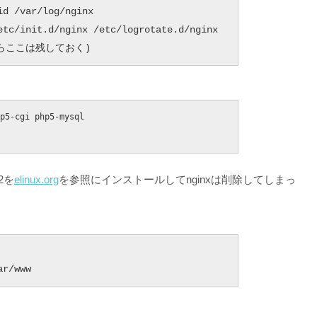
d /var/log/nginx

etc/init.d/nginx /etc/logrotate.d/nginx

必要ならここは残しておく)
p5-cgi php5-mysql

2を
elinux.org
を参照にインストールしてnginxは削除してしまっ
ar/www