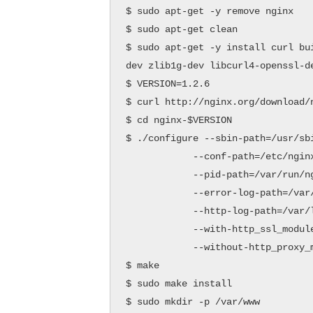
$ sudo apt-get -y remove nginx

$ sudo apt-get clean

$ sudo apt-get -y install curl bu
dev zlib1g-dev libcurl4-openssl-de
$ VERSION=1.2.6

$ curl http://nginx.org/download/n
$ cd nginx-$VERSION

$ ./configure --sbin-path=/usr/sbi
            --conf-path=/etc/nginx
            --pid-path=/var/run/ng
            --error-log-path=/var/
            --http-log-path=/var/l
            --with-http_ssl_module
            --without-http_proxy_m
$ make

$ sudo make install

$ sudo mkdir -p /var/www
