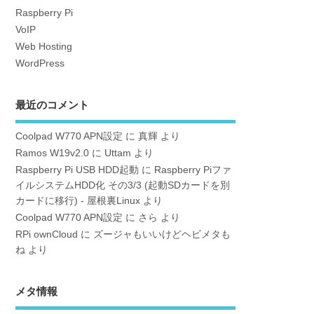
Raspberry Pi
VoIP
Web Hosting
WordPress
最近のコメント
Coolpad W770 APN設定
に
真輝
より
Ramos W19v2.0
に
Uttam
より
Raspberry Pi USB HDD起動
に
Raspberry Piファ
イルシステムHDD化 その3/3 (起動SDカードを別
カードに移行) - 屋根裏Linux
より
Coolpad W770 APN設定
に
さら
より
RPi ownCloud
に
ズージャもいいけどヘビメタも
ね
より
メタ情報