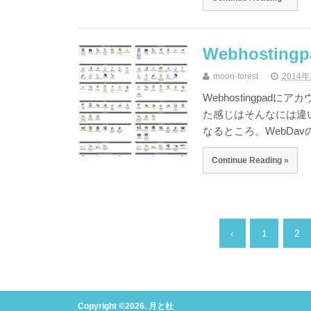
Webhosting
moon-forest
2014年
Webhostingpadに
た感じはそんなには違いは
なるところ。WebDav
Continue Reading »
‹
1
2
Copyright ©2026. 月と杜