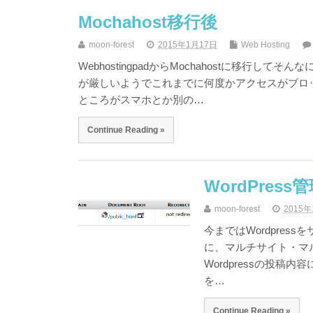
Mochahost移行後
moon-forest
2015年1月17日
Web Hosting
WebhostingpadからMochahostに移行し
が厳しいようでこれまでに何度かアクセスがブロ
ところがスマホとか別の…
Continue Reading »
WordPre
moon-forest
2015
今まではWordpre
に、マルチサイト・マ
Wordpressの投稿内
を…
Continue Reading »