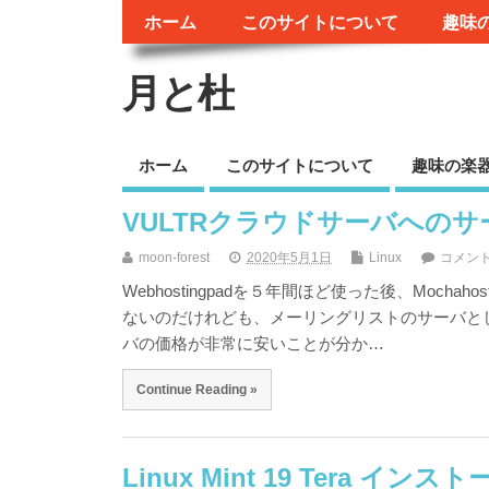
ホーム
このサイトについて
趣味
月と杜
ホーム
このサイトについて
趣味の楽
VULTRクラウドサーバへのサ
moon-forest
2020年5月1日
Linux
コメン
Webhostingpadを５年間ほど使った後、Moc
ないのだけれども、メーリングリストのサーバと
バの価格が非常に安いことが分か…
Continue Reading »
Linux Mint 19 Tera インス