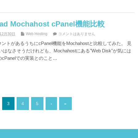
pad Mochahost cPanel機能比較
12月30日
Web Hosting
コメントはありません
アカウントがあるうちにcPanel機能をMochahostと比較してみた。 見
なさそうだけれども、Mochahostにある"Web Disk"が気には
のcPanelでの実装とのこと…
3
4
5
›
»