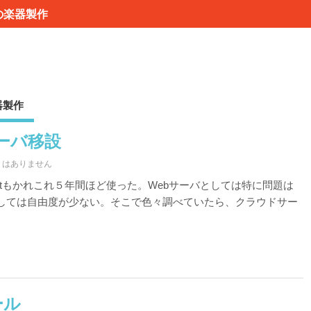
の楽器製作
器製作
ーバ移設
トはありません
hahostもかれこれ５年間ほど使った。Webサーバとしては特に問題は
しては自由度が少ない。そこで色々調べていたら、クラウドサー
トール