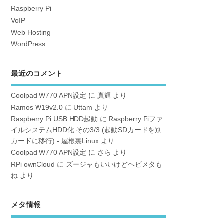
Raspberry Pi
VoIP
Web Hosting
WordPress
最近のコメント
Coolpad W770 APN設定
に
真輝
より
Ramos W19v2.0
に
Uttam
より
Raspberry Pi USB HDD起動
に
Raspberry Piファ
イルシステムHDD化 その3/3 (起動SDカードを別
カードに移行) - 屋根裏Linux
より
Coolpad W770 APN設定
に
さら
より
RPi ownCloud
に
ズージャもいいけどヘビメタも
ね
より
メタ情報