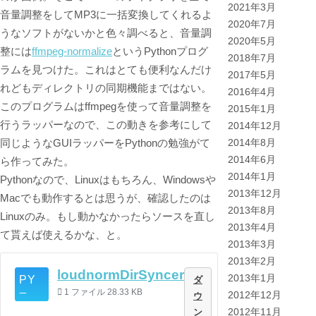
2021年3月
音量調整をしてMP3に一括変換してくれるよ
2020年7月
うなソフトがないかと色々調べると、音量調
2020年5月
整には
ffmpeg-normalize
というPythonプログ
2018年7月
ラムを見つけた。これはとても便利なんだけ
2017年5月
れどもディレクトリの同期機能まではない。
2016年4月
このプログラムはffmpegを使って音量調整を
2015年1月
行うラッパーなので、この動きを参考にして
2014年12月
同じようなGUIラッパーをPythonの勉強がて
2014年8月
2014年6月
ら作ってみた。
2014年1月
Pythonなので、Linuxはもちろん、Windowsや
2013年12月
Macでも動作するとは思うが、確認したのは
2013年8月
Linuxのみ。もし動かなかったらソースを直し
2013年4月
て貰えば使えるかな、と。
2013年3月
2013年2月
loudnormDirSyncer
2013年1月
ダ
1 ファイル
28.33 KB
2012年12月
ウ
ン
2012年11月