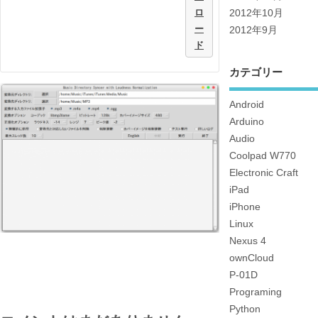
ロ
2012年10月
ー
2012年9月
ド
カテゴリー
Android
Arduino
Audio
Coolpad W770
Electronic Craft
iPad
iPhone
Linux
Nexus 4
ownCloud
P-01D
Programing
Python