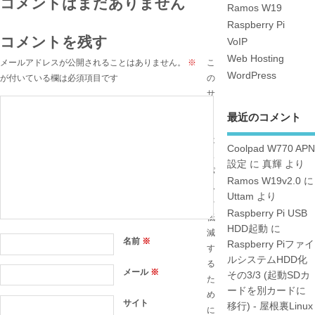
コメントはまだありません
Ramos W19
Raspberry Pi
コメントを残す
VoIP
Web Hosting
メールアドレスが公開されることはありません。
※
こ
WordPress
が付いている欄は必須項目です
の
サ
イ
最近のコメント
ト
は
Coolpad W770 APN
ス
設定
に
真輝
より
パ
Ramos W19v2.0
に
ム
Uttam
より
を
Raspberry Pi USB
低
HDD起動
に
減
名前
※
Raspberry Piファイ
す
ルシステムHDD化
る
メール
※
その3/3 (起動SDカ
た
ードを別カードに
め
サイト
移行) - 屋根裏Linux
に